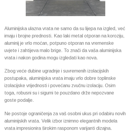
Aluminijska ulazna vrata ne samo da su lijepa na izgled, već
imaju i brojne prednosti. Kao laki metal otporan na koroziju,
aluminij je vrlo moćan, potpuno otporan na vremenske
uvjete i zahtijeva malo brige. To znači da vaša aluminijska
vrata i nakon godina mogu izgledati kao nova.
Zbog veće dubine ugradnje i suvremenih izolacijskih
postupaka, aluminijska vrata imaju vrlo dobre toplinske
izolacijske vrijednosti i povećanu zvučnu izolaciju. Osim
toga, robusni su i sigurni te pouzdano drže nepozvane
goste podalje.
Ne postoje ograničenja za vaš osobni ukus pri odabiru novih
aluminijskih vrata. Velik izbor iznimno elegantnih modela
vrata impresionira širokim rasponom varijanti dizajna.