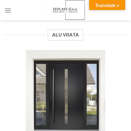
Skip
Translate »
to
content
ALU VRATA